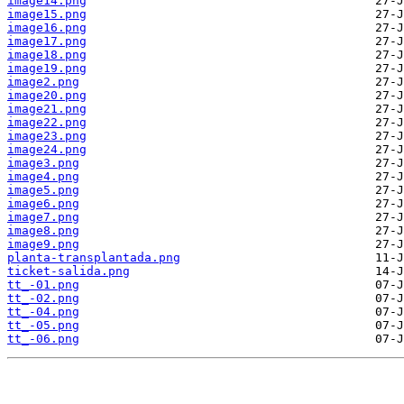
image14.png
image15.png
image16.png
image17.png
image18.png
image19.png
image2.png
image20.png
image21.png
image22.png
image23.png
image24.png
image3.png
image4.png
image5.png
image6.png
image7.png
image8.png
image9.png
planta-transplantada.png
ticket-salida.png
tt_-01.png
tt_-02.png
tt_-04.png
tt_-05.png
tt_-06.png