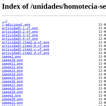
Index of /unidades/homotecia-se
../
7-adicional.png
actividad3-1-vf.png
actividad3-2-vf.png
actividad3-3-vf.png
actividad3-4-vf.png
actividad3-item2-a-vf.png
actividad3-item2-b-vf.png
actividad3-item2-c-vf.png
actividad3-item2-d-vf.png
image1.png
image10.png
image11.png
image12.png
image13.png
image14.png
image15.png
image16.png
image17.png
image18.png
image19.png
image2.png
image20.png
image21.png