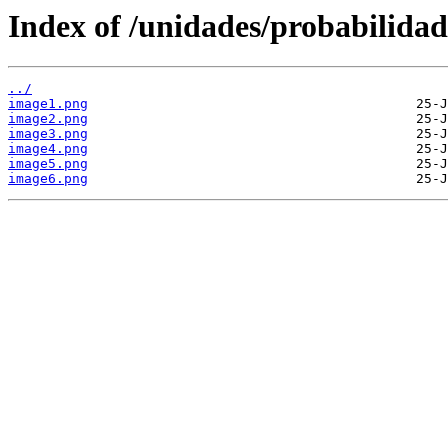
Index of /unidades/probabilidad
../
image1.png
image2.png
image3.png
image4.png
image5.png
image6.png