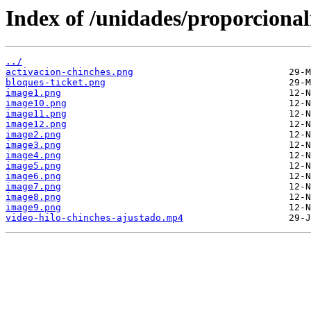
Index of /unidades/proporciona
../
activacion-chinches.png
bloques-ticket.png
image1.png
image10.png
image11.png
image12.png
image2.png
image3.png
image4.png
image5.png
image6.png
image7.png
image8.png
image9.png
video-hilo-chinches-ajustado.mp4