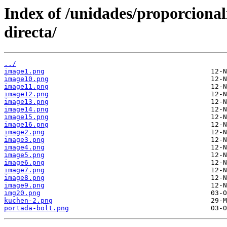
Index of /unidades/proporcional
directa/
../
image1.png
image10.png
image11.png
image12.png
image13.png
image14.png
image15.png
image16.png
image2.png
image3.png
image4.png
image5.png
image6.png
image7.png
image8.png
image9.png
img20.png
kuchen-2.png
portada-bolt.png