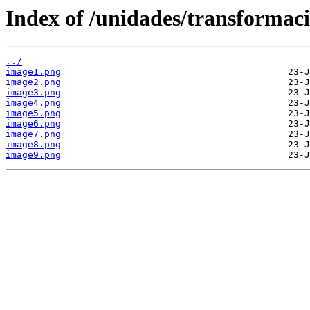
Index of /unidades/transformaci
../
image1.png
image2.png
image3.png
image4.png
image5.png
image6.png
image7.png
image8.png
image9.png