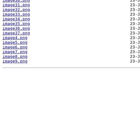
image30.png
image31.png
image32.png
image33.png
image34.png
image35.png
image36.png
image37.png
image4.png
image5.png
image6.png
image7.png
image8.png
image9.png