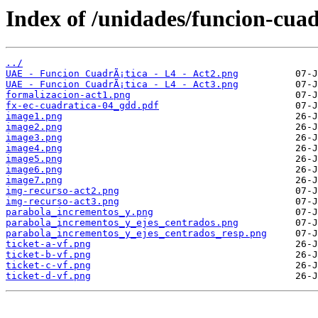
Index of /unidades/funcion-cuad
../
UAE - Funcion CuadrÃ¡tica - L4 - Act2.png
UAE - Funcion CuadrÃ¡tica - L4 - Act3.png
formalizacion-act1.png
fx-ec-cuadratica-04_gdd.pdf
image1.png
image2.png
image3.png
image4.png
image5.png
image6.png
image7.png
img-recurso-act2.png
img-recurso-act3.png
parabola_incrementos_y.png
parabola_incrementos_y_ejes_centrados.png
parabola_incrementos_y_ejes_centrados_resp.png
ticket-a-vf.png
ticket-b-vf.png
ticket-c-vf.png
ticket-d-vf.png