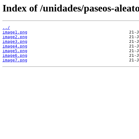
Index of /unidades/paseos-aleato
../
image1.png
image2.png
image3.png
image4.png
image5.png
image6.png
image7.png