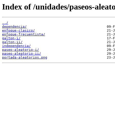
Index of /unidades/paseos-aleato
../
dependencia/
enfoque-clasico/
enfoque-frecuentista/
galton-i/
galton-ii/
independencia/
paseo-aleatorio-i/
paseo-aleatorio-ii/
portada-aleatorios.png