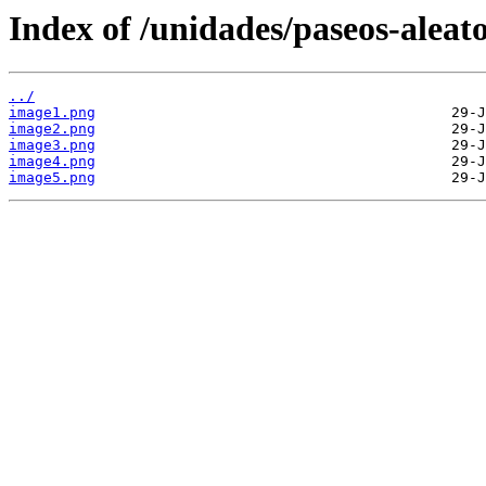
Index of /unidades/paseos-aleato
../
image1.png
image2.png
image3.png
image4.png
image5.png