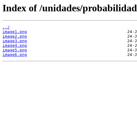
Index of /unidades/probabilidad
../
image1.png
image2.png
image3.png
image4.png
image5.png
image6.png