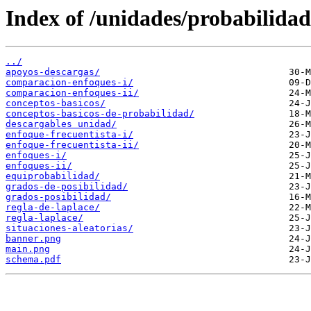
Index of /unidades/probabilidad
../
apoyos-descargas/
comparacion-enfoques-i/
comparacion-enfoques-ii/
conceptos-basicos/
conceptos-basicos-de-probabilidad/
descargables unidad/
enfoque-frecuentista-i/
enfoque-frecuentista-ii/
enfoques-i/
enfoques-ii/
equiprobabilidad/
grados-de-posibilidad/
grados-posibilidad/
regla-de-laplace/
regla-laplace/
situaciones-aleatorias/
banner.png
main.png
schema.pdf