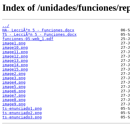
Index of /unidades/funciones/re
../
HA- LecciÃ³n 5 - Funciones.docx
TS - LecciÃ³n 5 - Funciones.docx
funciones-05-web_1.pdf
image1.png
image10.png
image11.png
image12.png
image13.png
image14.png
image15.png
image2.png
image3.png
image4.png
image5.png
image6.png
image7.png
image8.png
image9.png
ts-enunciado1.png
ts-enunciado2.png
ts-enunciado3.png