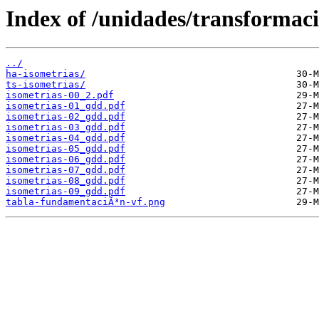
Index of /unidades/transformaci
../
ha-isometrias/
ts-isometrias/
isometrias-00_2.pdf
isometrias-01_gdd.pdf
isometrias-02_gdd.pdf
isometrias-03_gdd.pdf
isometrias-04_gdd.pdf
isometrias-05_gdd.pdf
isometrias-06_gdd.pdf
isometrias-07_gdd.pdf
isometrias-08_gdd.pdf
isometrias-09_gdd.pdf
tabla-fundamentaciÃ³n-vf.png